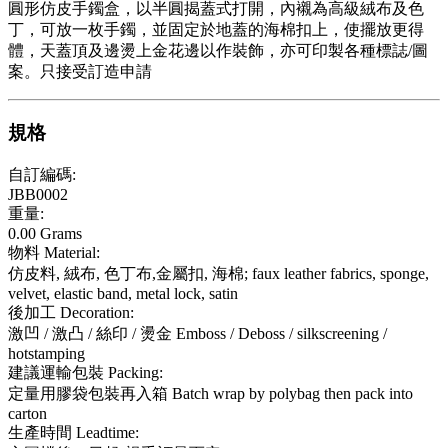
圓形仿皮手鐲盒，以半圓揭蓋式打開，內襯為高級絨布及色
丁，可放一枚手鐲，並固定於地蓋的海棉扣上，使擺放更得
體，天蓋頂及邊燙上金花邊以作裝飾，亦可印製各種標誌/圖
案。只接受訂造申請
規格
自訂編碼:
JBB0002
重量:
0.00 Grams
物料 Material:
仿皮料, 絨布, 色丁布,金屬扣, 海棉; faux leather fabrics, sponge,
velvet, elastic band, metal lock, satin
後加工 Decoration:
激凹 / 激凸 / 絲印 / 燙金 Emboss / Deboss / silkscreening /
hotstamping
建議運輸包裝 Packing:
定量用膠袋包裝再入箱 Batch wrap by polybag then pack into
carton
生產時間 Leadtime: