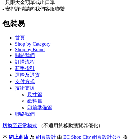
- 只限大金額單或出口單
- 安排詳情請向我們客服聯繫
包裝易
首頁
Shop by Category
Shop by Brand
關於我們
訂購流程
新手指引
運輸及退貨
支付方式
技術支援
尺寸篇
紙料篇
印前準備篇
聯絡我們
切換至正常模式
（不適用於移動瀏覽器優化）
本
網上商店
及
網頁設計
由
EC Shop City
網頁設計公司
提