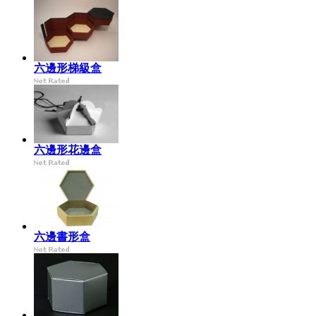
六邊形梯級盒
六邊形花邊盒
六邊書形盒