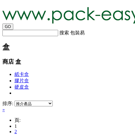
搜索 包裝易
盒
商店 盒
紙卡盒
膠片盒
硬皮盒
排序:
»
頁:
1
2