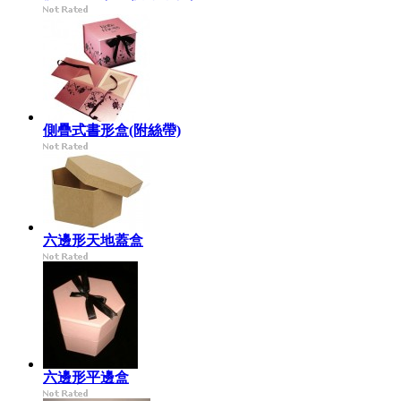
側疊式書形盒(附絲帶)
六邊形天地蓋盒
六邊形平邊盒