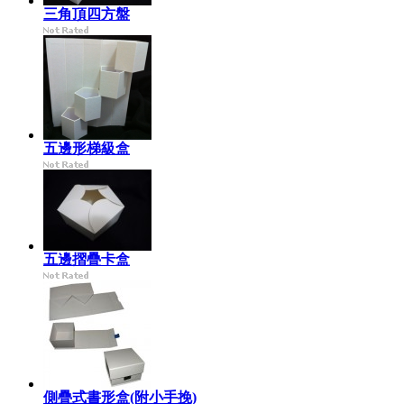
三角頂四方盤
五邊形梯級盒
五邊摺疊卡盒
側疊式書形盒(附小手挽)