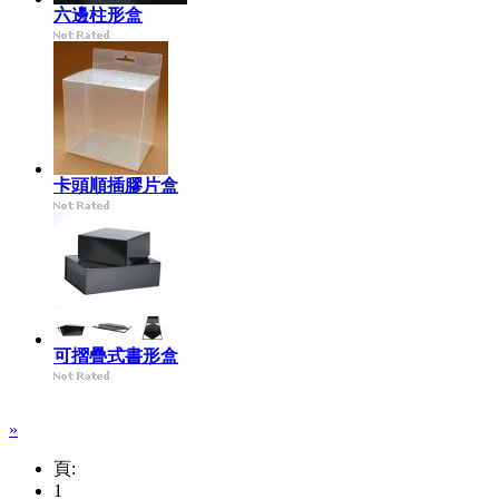
六邊柱形盒
卡頭順插膠片盒
可摺疊式書形盒
»
頁:
1