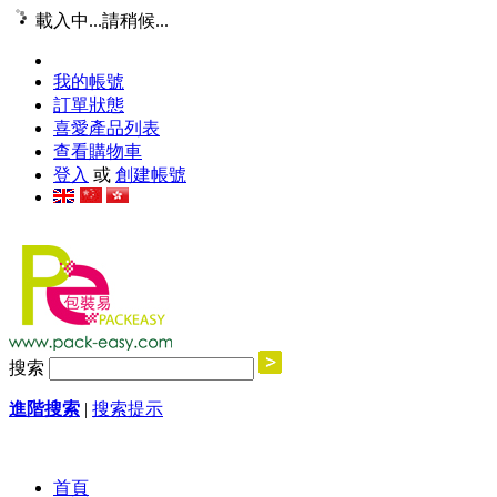
載入中...請稍候...
我的帳號
訂單狀態
喜愛產品列表
查看購物車
登入
或
創建帳號
搜索
進階搜索
|
搜索提示
首頁