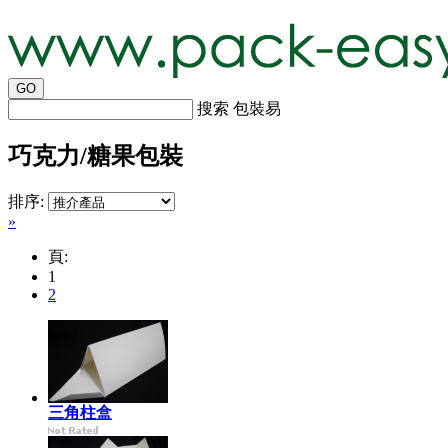
搜索 包裝易
巧克力/糖果包裝
排序:
»
頁:
1
2
三角柱盒