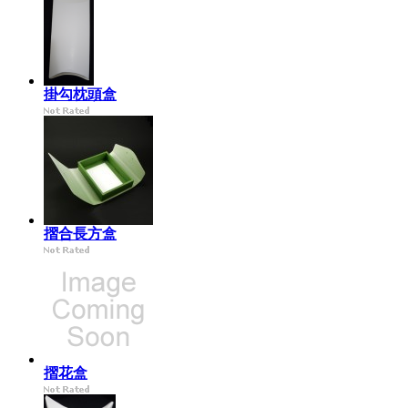
掛勾枕頭盒
摺合長方盒
摺花盒