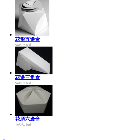
花形五邊盒
花邊三角盒
花頂六邊盒
»