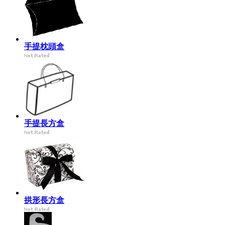
手提枕頭盒
手提長方盒
拱形長方盒