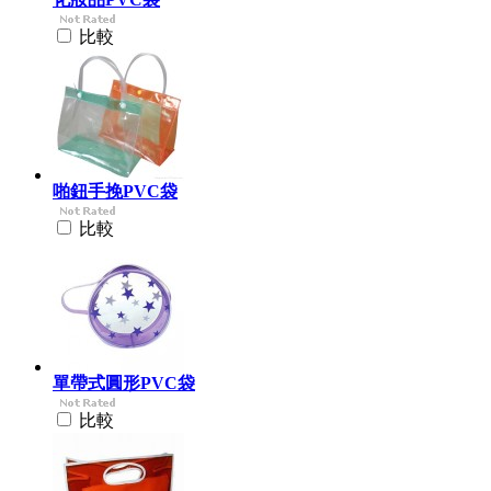
比較
啪鈕手挽PVC袋
比較
單帶式圓形PVC袋
比較