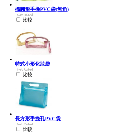
橢圓形手挽PVC袋(無角)
比較
特式小形化妝袋
比較
長方形手挽孔PVC袋
比較