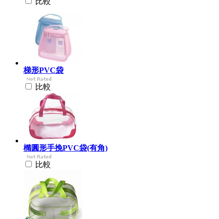
比較
梯形PVC袋
比較
橢圓形手挽PVC袋(有角)
比較